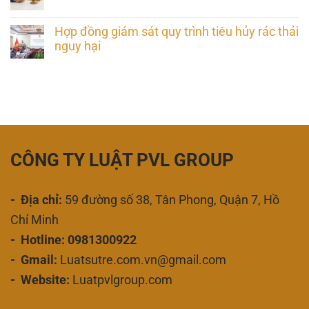
Hợp đồng giám sát quy trình tiêu hủy rác thải
nguy hại
CÔNG TY LUẬT PVL GROUP
- Địa chỉ:
59 đường số 38, Tân Phong, Quận 7, Hồ
Chí Minh
- Hotline: 0981300922
- Gmail:
Luatsutre.com.vn@gmail.com
- Website:
Luatpvlgroup.com