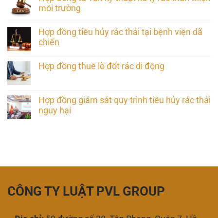
môi trường
Hợp đồng tiêu hủy rác thải tại bệnh viện dã
chiến
Hợp đồng thuê lò đốt rác di động
Hợp đồng giám sát quy trình tiêu hủy rác thải
nguy hại
CÔNG TY LUẬT PVL GROUP