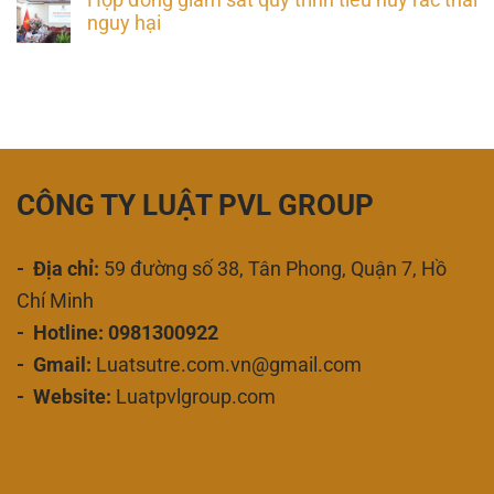
nguy hại
CÔNG TY LUẬT PVL GROUP
- Địa chỉ:
59 đường số 38, Tân Phong, Quận 7, Hồ
Chí Minh
- Hotline: 0981300922
- Gmail:
Luatsutre.com.vn@gmail.com
- Website:
Luatpvlgroup.com