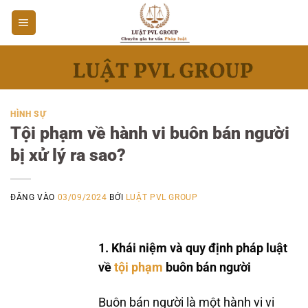
Bỏ
qua
nội
dung
HÌNH SỰ
Tội phạm về hành vi buôn bán người
bị xử lý ra sao?
ĐĂNG VÀO
03/09/2024
BỞI
LUẬT PVL GROUP
1. Khái niệm và quy định pháp luật
về
tội phạm
buôn bán người
Buôn bán người là một hành vi vi