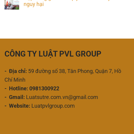
nguy hại
CÔNG TY LUẬT PVL GROUP
- Địa chỉ:
59 đường số 38, Tân Phong, Quận 7, Hồ
Chí Minh
- Hotline: 0981300922
- Gmail:
Luatsutre.com.vn@gmail.com
- Website:
Luatpvlgroup.com