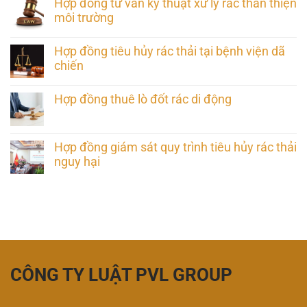
Hợp đồng tư vấn kỹ thuật xử lý rác thân thiện
môi trường
Hợp đồng tiêu hủy rác thải tại bệnh viện dã
chiến
Hợp đồng thuê lò đốt rác di động
Hợp đồng giám sát quy trình tiêu hủy rác thải
nguy hại
CÔNG TY LUẬT PVL GROUP