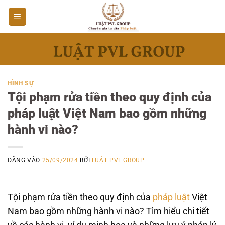
Bỏ
qua
nội
dung
HÌNH SỰ
Tội phạm rửa tiền theo quy định của
pháp luật Việt Nam bao gồm những
hành vi nào?
ĐĂNG VÀO
25/09/2024
BỞI
LUẬT PVL GROUP
Tội phạm rửa tiền theo quy định của
pháp luật
Việt
Nam bao gồm những hành vi nào? Tìm hiểu chi tiết