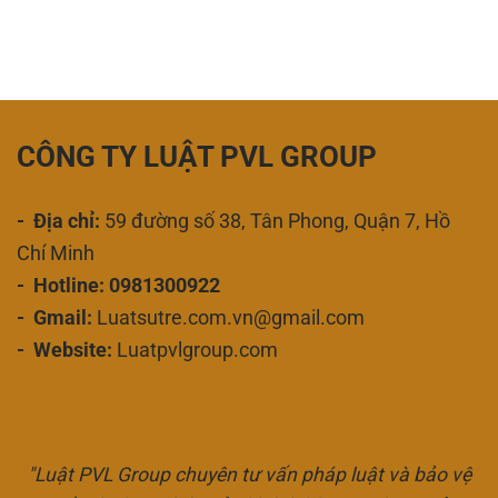
CÔNG TY LUẬT PVL GROUP
- Địa chỉ:
59 đường số 38, Tân Phong, Quận 7, Hồ
Chí Minh
- Hotline: 0981300922
- Gmail:
Luatsutre.com.vn@gmail.com
- Website:
Luatpvlgroup.com
"Luật PVL Group chuyên tư vấn pháp luật và bảo vệ