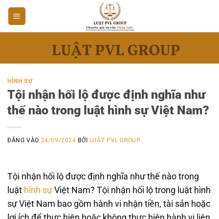
Bỏ
qua
nội
dung
HÌNH SỰ
Tội nhận hối lộ được định nghĩa như
thế nào trong luật hình sự Việt Nam?
ĐĂNG VÀO
24/09/2024
BỞI
LUẬT PVL GROUP
Tội nhận hối lộ được định nghĩa như thế nào trong
luật
hình sự
Việt Nam? Tội nhận hối lộ trong luật hình
sự Việt Nam bao gồm hành vi nhận tiền, tài sản hoặc
lợi ích để thực hiện hoặc không thực hiện hành vi liên