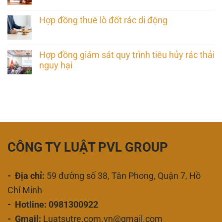
Hợp đồng thuê lò đốt rác di động
Hợp đồng giám sát quy trình tiêu hủy rác thải
nguy hại
CÔNG TY LUẬT PVL GROUP
- Địa chỉ:
59 đường số 38, Tân Phong, Quận 7, Hồ
Chí Minh
- Hotline: 0981300922
- Gmail:
Luatsutre.com.vn@gmail.com