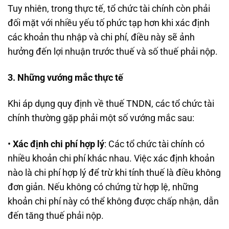
Tuy nhiên, trong thực tế, tổ chức tài chính còn phải
đối mặt với nhiều yếu tố phức tạp hơn khi xác định
các khoản thu nhập và chi phí, điều này sẽ ảnh
hưởng đến lợi nhuận trước thuế và số thuế phải nộp.
3. Những vướng mắc thực tế
Khi áp dụng quy định về thuế TNDN, các tổ chức tài
chính thường gặp phải một số vướng mắc sau:
•
Xác định chi phí hợp lý
: Các tổ chức tài chính có
nhiều khoản chi phí khác nhau. Việc xác định khoản
nào là chi phí hợp lý để trừ khi tính thuế là điều không
đơn giản. Nếu không có chứng từ hợp lệ, những
khoản chi phí này có thể không được chấp nhận, dẫn
đến tăng thuế phải nộp.