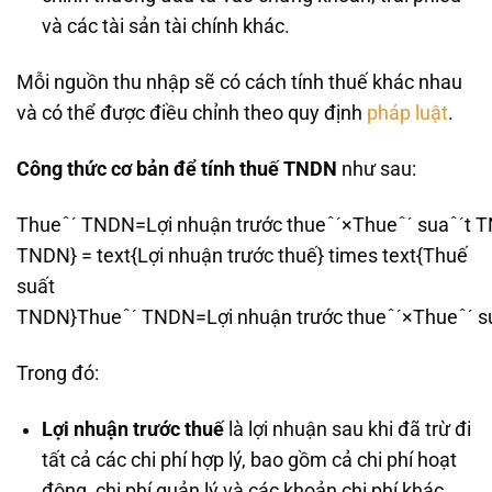
và các tài sản tài chính khác.
Mỗi nguồn thu nhập sẽ có cách tính thuế khác nhau
và có thể được điều chỉnh theo quy định
pháp luật
.
Công thức cơ bản để tính thuế TNDN
như sau:
Thueˆˊ TNDN=Lợi nhuận trước thueˆˊ×Thueˆˊ suaˆˊt 
TNDN} = text{Lợi nhuận trước thuế} times text{Thuế
suất
TNDN}
Thu
e
ˆ
ˊ
TNDN
=
Lợi nhuận tr
ư
ớc thu
e
ˆ
ˊ
×
Thu
e
ˆ
ˊ
s
Trong đó:
Lợi nhuận trước thuế
là lợi nhuận sau khi đã trừ đi
tất cả các chi phí hợp lý, bao gồm cả chi phí hoạt
động, chi phí quản lý và các khoản chi phí khác.