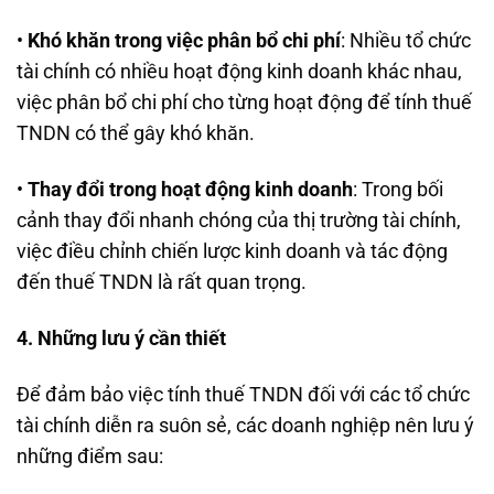
•
Khó khăn trong việc phân bổ chi phí
: Nhiều tổ chức
tài chính có nhiều hoạt động kinh doanh khác nhau,
việc phân bổ chi phí cho từng hoạt động để tính thuế
TNDN có thể gây khó khăn.
•
Thay đổi trong hoạt động kinh doanh
: Trong bối
cảnh thay đổi nhanh chóng của thị trường tài chính,
việc điều chỉnh chiến lược kinh doanh và tác động
đến thuế TNDN là rất quan trọng.
4. Những lưu ý cần thiết
Để đảm bảo việc tính thuế TNDN đối với các tổ chức
tài chính diễn ra suôn sẻ, các doanh nghiệp nên lưu ý
những điểm sau: