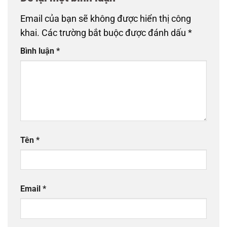
Email của bạn sẽ không được hiển thị công
khai.
Các trường bắt buộc được đánh dấu
*
Bình luận
*
Tên
*
Email
*