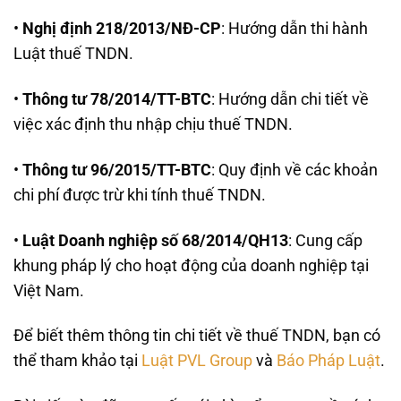
•
Nghị định 218/2013/NĐ-CP
: Hướng dẫn thi hành
Luật thuế TNDN.
•
Thông tư 78/2014/TT-BTC
: Hướng dẫn chi tiết về
việc xác định thu nhập chịu thuế TNDN.
•
Thông tư 96/2015/TT-BTC
: Quy định về các khoản
chi phí được trừ khi tính thuế TNDN.
•
Luật Doanh nghiệp số 68/2014/QH13
: Cung cấp
khung pháp lý cho hoạt động của doanh nghiệp tại
Việt Nam.
Để biết thêm thông tin chi tiết về thuế TNDN, bạn có
thể tham khảo tại
Luật PVL Group
và
Báo Pháp Luật
.