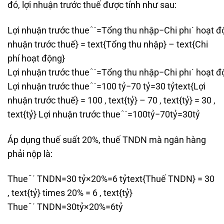
đó, lợi nhuận trước thuế được tính như sau:
Lợi nhuận trước thueˆˊ=Tổng thu nhập−Chi phıˊ hoạt đ
nhuận trước thuế} = text{Tổng thu nhập} – text{Chi
phí hoạt động}
Lợi nhuận tr
ư
ớc thu
e
ˆ
ˊ
=
Tổng thu nhập
−
Chi ph
ı
ˊ
hoạt
đ
Lợi nhuận trước thueˆˊ=100 tỷ−70 tỷ=30 tỷtext{Lợi
nhuận trước thuế} = 100 , text{tỷ} – 70 , text{tỷ} = 30 ,
text{tỷ}
Lợi nhuận tr
ư
ớc thu
e
ˆ
ˊ
=
100
tỷ
−
70
tỷ
=
30
tỷ
Áp dụng thuế suất 20%, thuế TNDN mà ngân hàng
phải nộp là:
Thueˆˊ TNDN=30 tỷ×20%=6 tỷtext{Thuế TNDN} = 30
, text{tỷ} times 20% = 6 , text{tỷ}
Thu
e
ˆ
ˊ
TNDN
=
30
tỷ
×
20%
=
6
tỷ