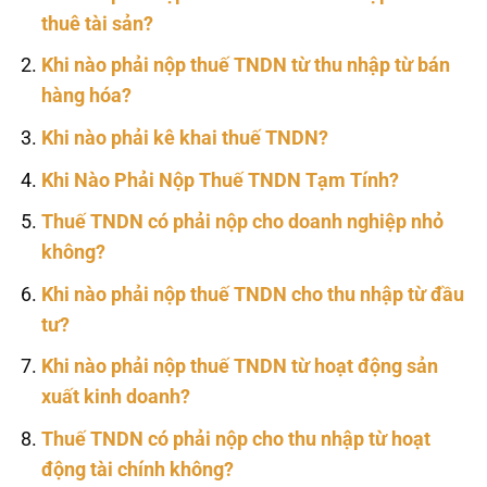
thuê tài sản?
Khi nào phải nộp thuế TNDN từ thu nhập từ bán
hàng hóa?
Khi nào phải kê khai thuế TNDN?
Khi Nào Phải Nộp Thuế TNDN Tạm Tính?
Thuế TNDN có phải nộp cho doanh nghiệp nhỏ
không?
Khi nào phải nộp thuế TNDN cho thu nhập từ đầu
tư?
Khi nào phải nộp thuế TNDN từ hoạt động sản
xuất kinh doanh?
Thuế TNDN có phải nộp cho thu nhập từ hoạt
động tài chính không?