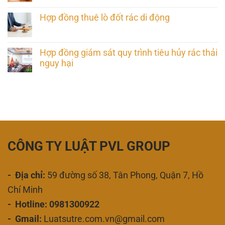
Hợp đồng thuê lò đốt rác di động
Hợp đồng giám sát quy trình tiêu hủy rác thải
nguy hại
CÔNG TY LUẬT PVL GROUP
- Địa chỉ:
59 đường số 38, Tân Phong, Quận 7, Hồ
Chí Minh
- Hotline: 0981300922
- Gmail:
Luatsutre.com.vn@gmail.com