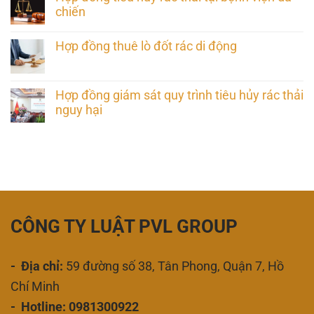
chiến
Hợp đồng thuê lò đốt rác di động
Hợp đồng giám sát quy trình tiêu hủy rác thải
nguy hại
CÔNG TY LUẬT PVL GROUP
- Địa chỉ:
59 đường số 38, Tân Phong, Quận 7, Hồ
Chí Minh
- Hotline: 0981300922