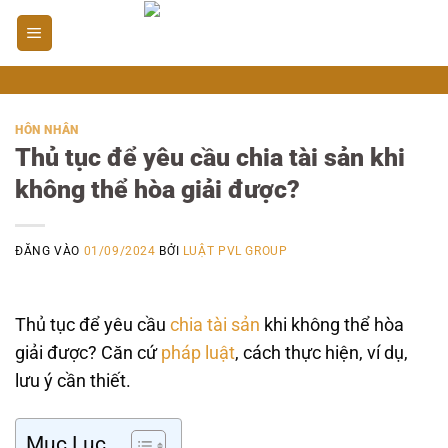
Bỏ
qua
nội
dung
HÔN NHÂN
Thủ tục để yêu cầu chia tài sản khi
không thể hòa giải được?
ĐĂNG VÀO
01/09/2024
BỞI
LUẬT PVL GROUP
Thủ tục để yêu cầu
chia tài sản
khi không thể hòa
giải được? Căn cứ
pháp luật
, cách thực hiện, ví dụ,
lưu ý cần thiết.
Mục Lục