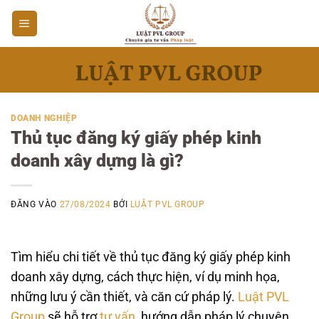
Bỏ
qua
nội
dung
DOANH NGHIỆP
Thủ tục đăng ký giấy phép kinh
doanh xây dựng là gì?
ĐĂNG VÀO
27/08/2024
BỞI
LUẬT PVL GROUP
Tìm hiểu chi tiết về thủ tục đăng ký giấy phép kinh
doanh xây dựng, cách thực hiện, ví dụ minh họa,
những lưu ý cần thiết, và căn cứ pháp lý.
Luật PVL
Group
sẽ hỗ trợ
tư vấn
, hướng dẫn pháp lý chuyên