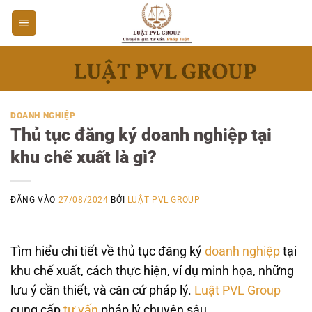
Bỏ
qua
nội
dung
DOANH NGHIỆP
Thủ tục đăng ký doanh nghiệp tại
khu chế xuất là gì?
ĐĂNG VÀO
27/08/2024
BỞI
LUẬT PVL GROUP
Tìm hiểu chi tiết về thủ tục đăng ký
doanh nghiệp
tại
khu chế xuất, cách thực hiện, ví dụ minh họa, những
lưu ý cần thiết, và căn cứ pháp lý.
Luật PVL Group
cung cấp
tư vấn
pháp lý chuyên sâu.