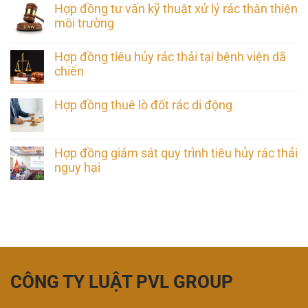
Hợp đồng tư vấn kỹ thuật xử lý rác thân thiện
môi trường
Hợp đồng tiêu hủy rác thải tại bệnh viện dã
chiến
Hợp đồng thuê lò đốt rác di động
Hợp đồng giám sát quy trình tiêu hủy rác thải
nguy hại
CÔNG TY LUẬT PVL GROUP