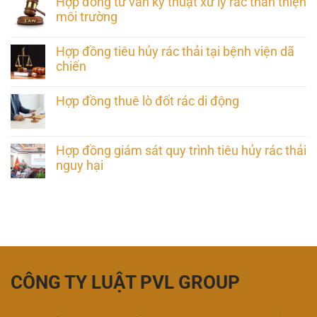
Hợp đồng tư vấn kỹ thuật xử lý rác thân thiện
môi trường
Hợp đồng tiêu hủy rác thải tại bệnh viện dã
chiến
Hợp đồng thuê lò đốt rác di động
Hợp đồng giám sát quy trình tiêu hủy rác thải
nguy hại
CÔNG TY LUẬT PVL GROUP