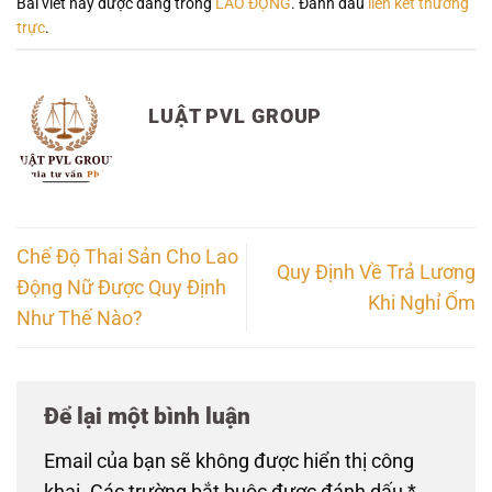
Bài viết này được đăng trong
LAO ĐỘNG
. Đánh dấu
liên kết thường
trực
.
LUẬT PVL GROUP
Chế Độ Thai Sản Cho Lao
Quy Định Về Trả Lương
Động Nữ Được Quy Định
Khi Nghỉ Ốm
Như Thế Nào?
Để lại một bình luận
Email của bạn sẽ không được hiển thị công
khai.
Các trường bắt buộc được đánh dấu
*