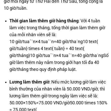
giờ mỗi ngày từ Thứ Hai đến Thứ Sáu, tổng cộng là
10 giờ/tuần.
Thời gian làm thêm giờ hàng tháng
: Với 4 tuần
làm việc trong tháng, tổng thời gian làm thêm giờ
của mỗi nhân viên sẽ là:
10 giờ/tuaˆˋn×4 tuaˆˋn=40 giờ/thaˊng10 text{
giờ/tuần} times 4 text{ tuần} = 40 text{
giờ/tháng}
10
giờ/tu
a
ˆ
ˋ
n
×
4
tu
a
ˆ
ˋ
n
=
40
giờ/th
a
ˊ
ng
Số
giờ làm thêm này nằm trong giới hạn tối đa 40
giờ/tháng theo quy định pháp luật.
Lương làm thêm giờ
: Nếu mức lương giờ làm việc
bình thường của nhân viên là 50.000 VND/giờ, thì
lương làm thêm giờ trong ngày làm việc sẽ là:
50.000×150%=75.000 VND/giờ50.000 times 150%
= 75.000 text{