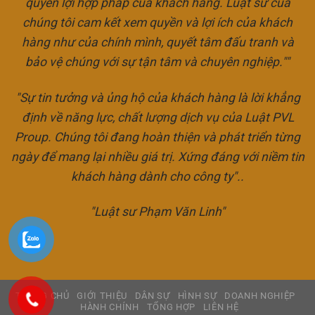
quyền lợi hợp pháp của khách hàng. Luật sư của
chúng tôi cam kết xem quyền và lợi ích của khách
hàng như của chính mình, quyết tâm đấu tranh và
bảo vệ chúng với sự tận tâm và chuyên nghiệp.""
"Sự tin tưởng và ủng hộ của khách hàng là lời khẳng
định về năng lực, chất lượng dịch vụ của Luật PVL
Proup. Chúng tôi đang hoàn thiện và phát triển từng
ngày để mang lại nhiều giá trị. Xứng đáng với niềm tin
khách hàng dành cho công ty"..
"Luật sư Phạm Văn Linh"
TRANG CHỦ
GIỚI THIỆU
DÂN SỰ
HÌNH SỰ
DOANH NGHIỆP
HÀNH CHÍNH
TỔNG HỢP
LIÊN HỆ