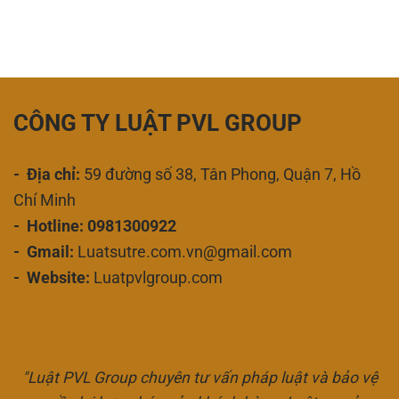
CÔNG TY LUẬT PVL GROUP
- Địa chỉ:
59 đường số 38, Tân Phong, Quận 7, Hồ
Chí Minh
- Hotline: 0981300922
- Gmail:
Luatsutre.com.vn@gmail.com
- Website:
Luatpvlgroup.com
"Luật PVL Group chuyên tư vấn pháp luật và bảo vệ