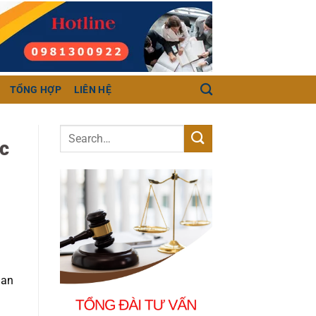
TỔNG HỢP
LIÊN HỆ
ác
uan