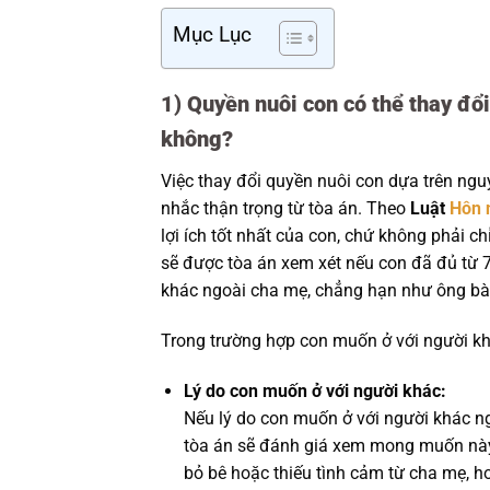
Mục Lục
1)
Quyền nuôi con có thể thay đổ
không?
Việc thay đổi quyền nuôi con dựa trên ngu
nhắc thận trọng từ tòa án. Theo
Luật
Hôn 
lợi ích tốt nhất của con, chứ không phải 
sẽ được tòa án xem xét nếu con đã đủ từ 7 
khác ngoài cha mẹ, chẳng hạn như ông bà
Trong trường hợp con muốn ở với người khá
Lý do con muốn ở với người khác:
Nếu lý do con muốn ở với người khác n
tòa án sẽ đánh giá xem mong muốn này c
bỏ bê hoặc thiếu tình cảm từ cha mẹ, ho