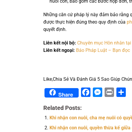
nuôi con, bao gồm các bước nộp đơn, thụ
Những căn cứ pháp lý này đảm bảo rằng qu
được thực hiện đúng theo quy định của
ph
quyết định.
Liên kết nội bộ:
Chuyên mục Hôn nhân tại
Liên kết ngoại:
Báo Pháp Luật – Bạn đọc
Like,Chia Sẻ Và Đánh Giá 5 Sao Giúp Chún
Facebook
Messe
Prin
S
Share
Related Posts:
Khi nhận con nuôi, cha mẹ nuôi có quyề
Khi nhận con nuôi, quyền thừa kế giữa