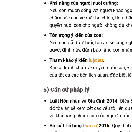
Khả năng của người nuôi dưỡng:
Nếu con muốn sống với người khác ngoà
chăm sóc con về mặt tài chính, tinh thần
quyền nuôi con cho người không đủ khả
Tôn trọng ý kiến của con:
Nếu con đã đủ 7 tuổi, tòa án sẽ lắng ng
quyết định này, đảm bảo rằng con nhận t
Tham khảo ý kiến
luật sư
:
Khi có tranh chấp về quyền nuôi con, vi
của tất cả các bên liên quan, đặc biệt là
5)
Căn cứ pháp lý
Luật Hôn nhân và Gia đình 2014:
Điều 8
đó tòa án sẽ xem xét các yếu tố liên q
và khả năng chăm sóc của người nuôi 
Bộ luật Tố tụng
Dân sự
2015:
Quy định v