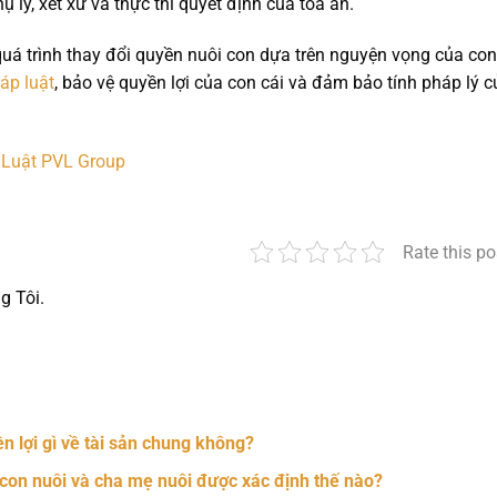
 lý, xét xử và thực thi quyết định của tòa án.
á trình thay đổi quyền nuôi con dựa trên nguyện vọng của con
áp luật
, bảo vệ quyền lợi của con cái và đảm bảo tính pháp lý c
 Luật PVL Group
Rate this po
g Tôi.
nger
t
hare
n lợi gì về tài sản chung không?
 con nuôi và cha mẹ nuôi được xác định thế nào?