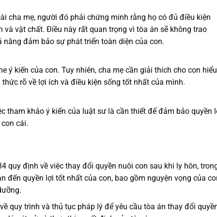
i cha mẹ, người đó phải chứng minh rằng họ có đủ điều kiện
 và vật chất. Điều này rất quan trọng vì tòa án sẽ không trao
 năng đảm bảo sự phát triển toàn diện của con.
he ý kiến của con. Tuy nhiên, cha mẹ cần giải thích cho con hiểu
hức rõ về lợi ích và điều kiện sống tốt nhất của mình.
ệc tham khảo ý kiến của luật sư là cần thiết để đảm bảo quyền l
 con cái.
4 quy định về việc thay đổi quyền nuôi con sau khi ly hôn, tron
uan đến quyền lợi tốt nhất của con, bao gồm nguyện vọng của co
dưỡng.
ề quy trình và thủ tục pháp lý để yêu cầu tòa án thay đổi quyề