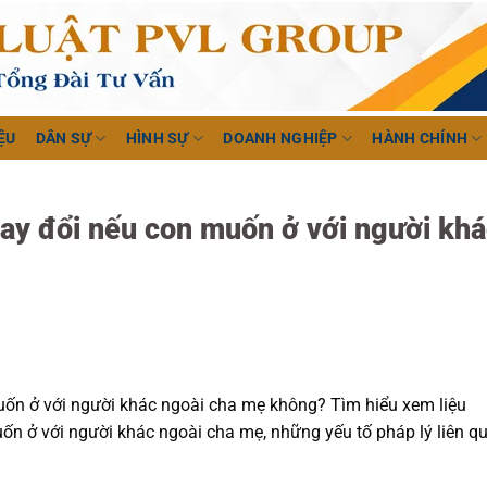
ỆU
DÂN SỰ
HÌNH SỰ
DOANH NGHIỆP
HÀNH CHÍNH
hay đổi nếu con muốn ở với người kh
uốn ở với người khác ngoài cha mẹ không? Tìm hiểu xem liệu
ốn ở với người khác ngoài cha mẹ, những yếu tố pháp lý liên q