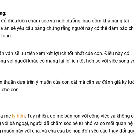
.
ng:
đủ điều kiện chăm sóc và nuôi dưỡng, bao gồm khả năng tài
Tòa án sẽ yêu cầu bằng chứng rằng người này có thể đảm bảo c
 toàn.
 vẫn sẽ ưu tiên xem xét lợi ích tốt nhất của con. Điều này có
ng với người khác có mang lại lợi ích tốt hơn so với việc sống v
ơn thuần dựa trên ý muốn của con cái mà cần sự đánh giá kỹ lư
 cho con.
ha mẹ
ly hôn
. Tuy nhiên, do mẹ bận rộn với công việc và không c
 với bà ngoại, người đã chăm sóc bé từ nhỏ và có mối quan hệ
g muốn này với cha, và cha của bé nộp đơn yêu cầu thay đổi qu