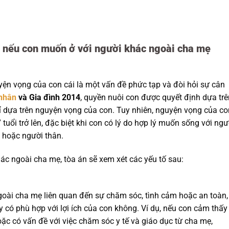
i nếu con muốn ở với người khác ngoài cha mẹ
yện vọng của con cái là một vấn đề phức tạp và đòi hỏi sự cân
nhân
và Gia đình 2014
, quyền nuôi con được quyết định dựa trê
chỉ dựa trên nguyện vọng của con. Tuy nhiên, nguyện vọng của co
tuổi trở lên, đặc biệt khi con có lý do hợp lý muốn sống với ngư
 hoặc người thân.
c ngoài cha mẹ, tòa án sẽ xem xét các yếu tố sau:
goài cha mẹ liên quan đến sự chăm sóc, tình cảm hoặc an toàn,
ó phù hợp với lợi ích của con không. Ví dụ, nếu con cảm thấy 
ặc có vấn đề với việc chăm sóc y tế và giáo dục từ cha mẹ,