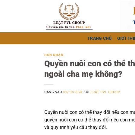
Bỏ
qua
nội
dung
TRANG CHỦ
GIỚI THI
HÔN NHÂN
Quyền nuôi con có thể t
ngoài cha mẹ không?
ĐĂNG VÀO
09/10/2024
BỞI
LUẬT PVL GROUP
Quyền nuôi con có thể thay đổi nếu con m
quyền nuôi con có thể thay đổi nếu con mu
và quy trình yêu cầu thay đổi.