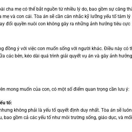
ài cha mẹ có thể bắt nguồn từ nhiều lý do, bao gồm sự căng t
 mẹ và con cái. Tòa án sẽ cần cân nhắc kỹ lưỡng yếu tố tâm lý
ay đổi quyền nuôi con không gây ra những ảnh hưởng tiêu cực
g đồng ý với việc con muốn sống với người khác. Điều này có t
ữa các bên, kéo dài quá trình giải quyết vụ án và gây ảnh hưởn
trên mong muốn của con, có một số điểm quan trọng cần lưu ý:
ếu tố:
hưng không phải là yếu tố quyết định duy nhất. Tòa án sẽ luôn
ầu, bao gồm cả các yếu tố như môi trường sống, giáo dục, và mố