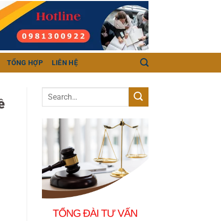
TỔNG HỢP
LIÊN HỆ
ề