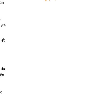
cần
n
n đề
iết
 dự
iện
ác