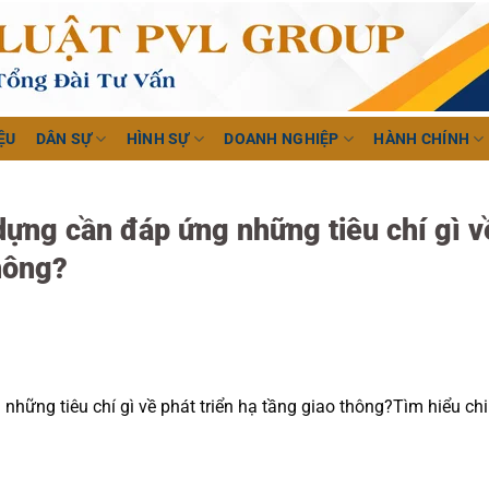
ỆU
DÂN SỰ
HÌNH SỰ
DOANH NGHIỆP
HÀNH CHÍNH
dựng cần đáp ứng những tiêu chí gì v
thông?
hững tiêu chí gì về phát triển hạ tầng giao thông?Tìm hiểu chi