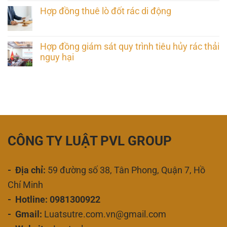
Hợp đồng thuê lò đốt rác di động
Hợp đồng giám sát quy trình tiêu hủy rác thải
nguy hại
CÔNG TY LUẬT PVL GROUP
- Địa chỉ:
59 đường số 38, Tân Phong, Quận 7, Hồ
Chí Minh
- Hotline: 0981300922
- Gmail:
Luatsutre.com.vn@gmail.com