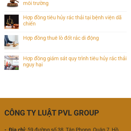
môi trường
Hợp đồng tiêu hủy rác thải tại bệnh viện dã
chiến
Hợp đồng thuê lò đốt rác di động
Hợp đồng giám sát quy trình tiêu hủy rác thải
nguy hại
CÔNG TY LUẬT PVL GROUP
- Địa chỉ:
59 đường số 38, Tân Phong, Quận 7, Hồ