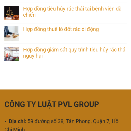
Hợp đồng tiêu hủy rác thải tại bệnh viện dã
chiến
Hợp đồng thuê lò đốt rác di động
Hợp đồng giám sát quy trình tiêu hủy rác thải
nguy hại
CÔNG TY LUẬT PVL GROUP
- Địa chỉ:
59 đường số 38, Tân Phong, Quận 7, Hồ
Chí Minh