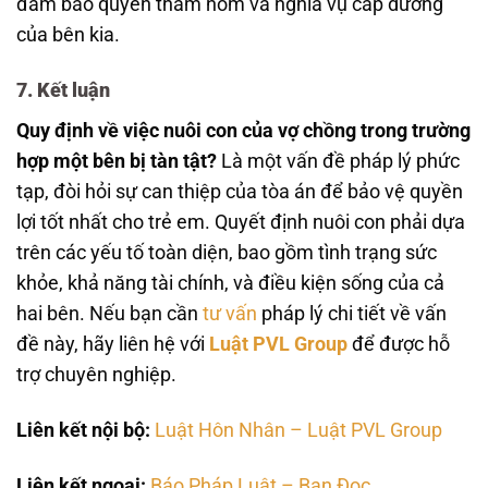
đảm bảo quyền thăm nom và nghĩa vụ cấp dưỡng
của bên kia.
7. Kết luận
Quy định về việc nuôi con của vợ chồng trong trường
hợp một bên bị tàn tật?
Là một vấn đề pháp lý phức
tạp, đòi hỏi sự can thiệp của tòa án để bảo vệ quyền
lợi tốt nhất cho trẻ em. Quyết định nuôi con phải dựa
trên các yếu tố toàn diện, bao gồm tình trạng sức
khỏe, khả năng tài chính, và điều kiện sống của cả
hai bên. Nếu bạn cần
tư vấn
pháp lý chi tiết về vấn
đề này, hãy liên hệ với
Luật PVL Group
để được hỗ
trợ chuyên nghiệp.
Liên kết nội bộ:
Luật Hôn Nhân – Luật PVL Group
Liên kết ngoại:
Báo Pháp Luật – Bạn Đọc