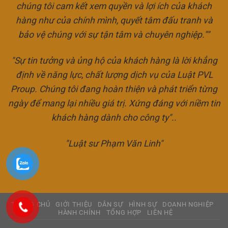
chúng tôi cam kết xem quyền và lợi ích của khách
hàng như của chính mình, quyết tâm đấu tranh và
bảo vệ chúng với sự tận tâm và chuyên nghiệp.""
"Sự tin tưởng và ủng hộ của khách hàng là lời khẳng
định về năng lực, chất lượng dịch vụ của Luật PVL
Proup. Chúng tôi đang hoàn thiện và phát triển từng
ngày để mang lại nhiều giá trị. Xứng đáng với niềm tin
khách hàng dành cho công ty"..
"Luật sư Phạm Văn Linh"
TRANG CHỦ
GIỚI THIỆU
DÂN SỰ
HÌNH SỰ
DOANH NGHIỆP
HÀNH CHÍNH
TỔNG HỢP
LIÊN HỆ