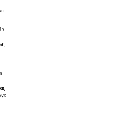
an
uản
nh,
ản
30,
 vực