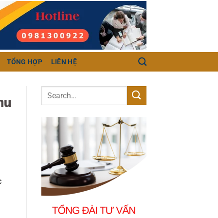
TỔNG HỢP
LIÊN HỆ
hu
c