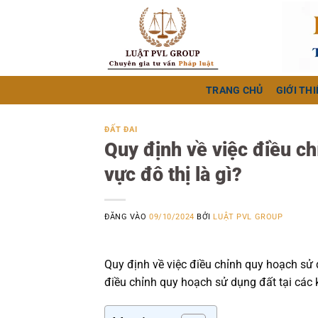
Bỏ
qua
nội
dung
TRANG CHỦ
GIỚI THI
ĐẤT ĐAI
Quy định về việc điều c
vực đô thị là gì?
ĐĂNG VÀO
09/10/2024
BỞI
LUẬT PVL GROUP
Quy định về việc điều chỉnh quy hoạch sử d
điều chỉnh quy hoạch sử dụng đất tại các kh