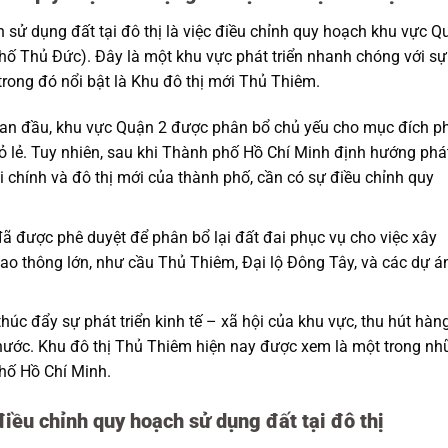
h sử dụng đất tại đô thị là việc điều chỉnh quy hoạch khu vực Q
hố Thủ Đức). Đây là một khu vực phát triển nhanh chóng với sự
 trong đó nổi bật là Khu đô thị mới Thủ Thiêm.
ban đầu, khu vực Quận 2 được phân bổ chủ yếu cho mục đích p
ỏ lẻ. Tuy nhiên, sau khi Thành phố Hồ Chí Minh định hướng phá
ài chính và đô thị mới của thành phố, cần có sự điều chỉnh quy
ã được phê duyệt để phân bổ lại đất đai phục vụ cho việc xây
iao thông lớn, như cầu Thủ Thiêm, Đại lộ Đông Tây, và các dự á
thúc đẩy sự phát triển kinh tế – xã hội của khu vực, thu hút hàn
 nước. Khu đô thị Thủ Thiêm hiện nay được xem là một trong n
phố Hồ Chí Minh.
iều chỉnh quy hoạch sử dụng đất tại đô thị