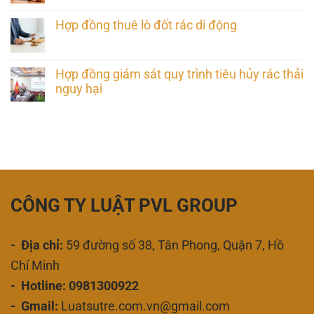
Hợp đồng thuê lò đốt rác di động
Hợp đồng giám sát quy trình tiêu hủy rác thải
nguy hại
CÔNG TY LUẬT PVL GROUP
- Địa chỉ:
59 đường số 38, Tân Phong, Quận 7, Hồ
Chí Minh
- Hotline: 0981300922
- Gmail:
Luatsutre.com.vn@gmail.com