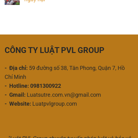
CÔNG TY LUẬT PVL GROUP
- Địa chỉ:
59 đường số 38, Tân Phong, Quận 7, Hồ
Chí Minh
- Hotline: 0981300922
- Gmail:
Luatsutre.com.vn@gmail.com
- Website:
Luatpvlgroup.com