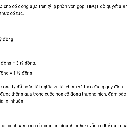
ia cho cổ đông dựa trên tỷ lệ phần vốn góp. HĐQT đã quyết địn
thức cổ tức.
ỷ đồng.
 đồng = 3 tỷ đồng.
đồng = 1 tỷ đồng.
 công ty đã hoàn tất nghĩa vụ tài chính và theo đúng quy định
ng được thông qua trong cuộc họp cổ đông thường niên, đảm bảo
a lợi nhuận.
hia lợi nhuận cho cổ đông lớn, doanh nghiệp vẫn có thể gặp phả