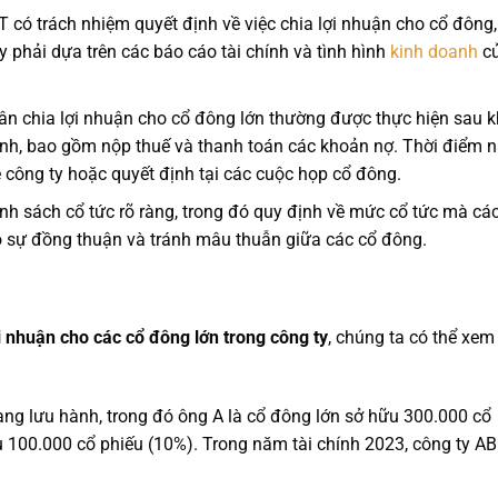
có trách nhiệm quyết định về việc chia lợi nhuận cho cổ đông,
 phải dựa trên các báo cáo tài chính và tình hình
kinh doanh
c
ân chia lợi nhuận cho cổ đông lớn thường được thực hiện sau k
hính, bao gồm nộp thuế và thanh toán các khoản nợ. Thời điểm 
ệ công ty hoặc quyết định tại các cuộc họp cổ đông.
nh sách cổ tức rõ ràng, trong đó quy định về mức cổ tức mà cá
ạo sự đồng thuận và tránh mâu thuẫn giữa các cổ đông.
i nhuận cho các cổ đông lớn trong công ty
, chúng ta có thể xem
ang lưu hành, trong đó ông A là cổ đông lớn sở hữu 300.000 cổ
u 100.000 cổ phiếu (10%). Trong năm tài chính 2023, công ty A