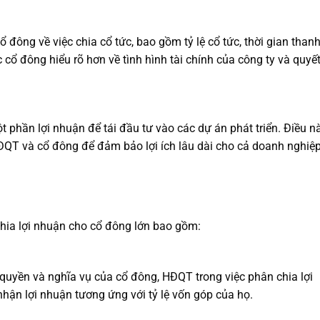
đông về việc chia cổ tức, bao gồm tỷ lệ cổ tức, thời gian than
 cổ đông hiểu rõ hơn về tình hình tài chính của công ty và quyế
t phần lợi nhuận để tái đầu tư vào các dự án phát triển. Điều n
QT và cổ đông để đảm bảo lợi ích lâu dài cho cả doanh nghiệ
chia lợi nhuận cho cổ đông lớn bao gồm:
quyền và nghĩa vụ của cổ đông, HĐQT trong việc phân chia lợi
hận lợi nhuận tương ứng với tỷ lệ vốn góp của họ.