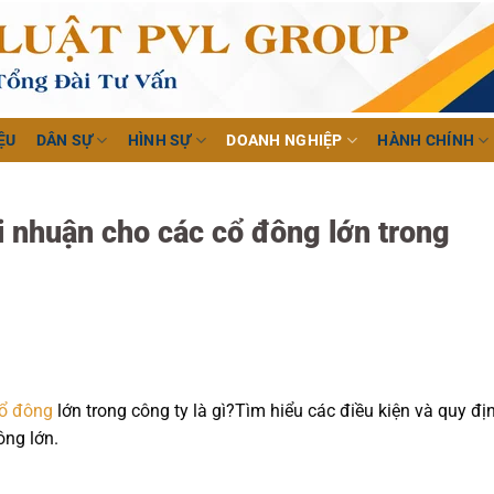
ỆU
DÂN SỰ
HÌNH SỰ
DOANH NGHIỆP
HÀNH CHÍNH
i nhuận cho các cổ đông lớn trong
ổ đông
lớn trong công ty là gì?Tìm hiểu các điều kiện và quy đị
ông lớn.