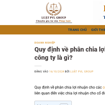
Bỏ
qua
nội
dung
TRANG CHỦ
GIỚI THI
DOANH NGHIỆP
Quy định về phân chia lợ
công ty là gì?
ĐĂNG VÀO
16/10/2024
BỞI
LUẬT PVL GROUP
Quy định về phân chia lợi nhuận cho các
c
liên quan đến việc chia lợi nhuận cho cổ đ