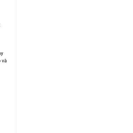
h
t
ày
p và