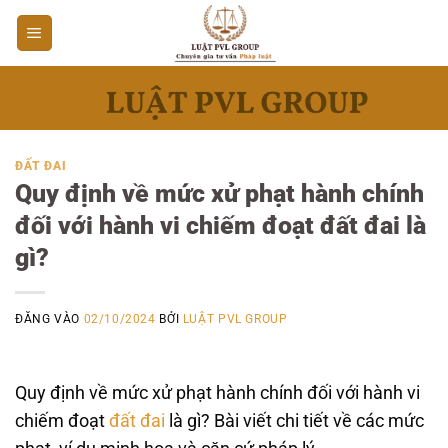
Bỏ
qua
nội
dung
ĐẤT ĐAI
Quy định về mức xử phạt hành chính
đối với hành vi chiếm đoạt đất đai là
gì?
ĐĂNG VÀO
02/10/2024
BỞI
LUẬT PVL GROUP
Quy định về mức xử phạt hành chính đối với hành vi
chiếm đoạt
đất đai
là gì? Bài viết chi tiết về các mức