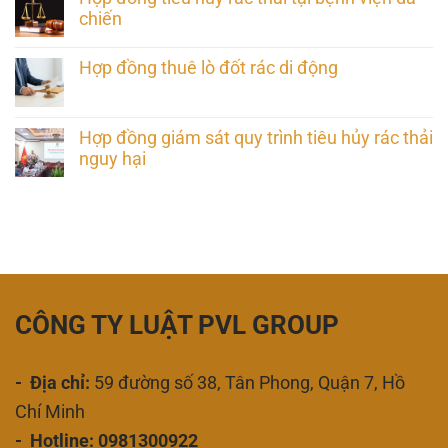
chiến
Hợp đồng thuê lò đốt rác di động
Hợp đồng giám sát quy trình tiêu hủy rác thải
nguy hại
CÔNG TY LUẬT PVL GROUP
- Địa chỉ:
59 đường số 38, Tân Phong, Quận 7, Hồ
Chí Minh
- Hotline: 0981300922