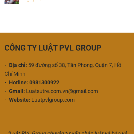
CÔNG TY LUẬT PVL GROUP
- Địa chỉ:
59 đường số 38, Tân Phong, Quận 7, Hồ
Chí Minh
- Hotline: 0981300922
- Gmail:
Luatsutre.com.vn@gmail.com
- Website:
Luatpvlgroup.com
"Luật PVL Group chuyên tư vấn pháp luật và bảo vệ