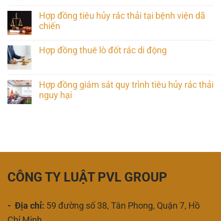
Hợp đồng tiêu hủy rác thải tại bệnh viện dã
chiến
Hợp đồng thuê lò đốt rác di động
Hợp đồng giám sát quy trình tiêu hủy rác thải
nguy hại
CÔNG TY LUẬT PVL GROUP
- Địa chỉ:
59 đường số 38, Tân Phong, Quận 7, Hồ
Chí Minh