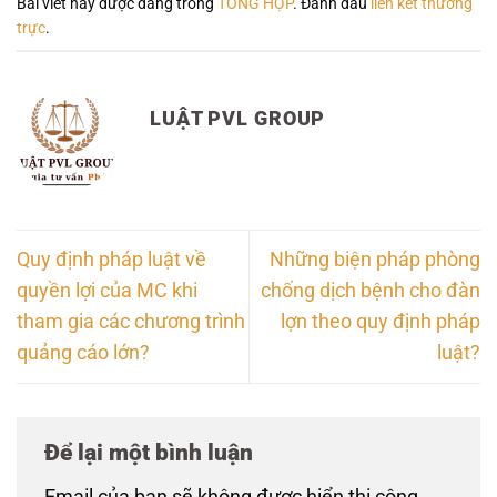
Bài viết này được đăng trong
TỔNG HỢP
. Đánh dấu
liên kết thường
trực
.
LUẬT PVL GROUP
Quy định pháp luật về
Những biện pháp phòng
quyền lợi của MC khi
chống dịch bệnh cho đàn
tham gia các chương trình
lợn theo quy định pháp
quảng cáo lớn?
luật?
Để lại một bình luận