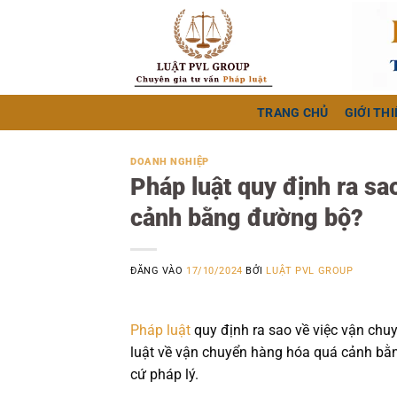
Bỏ
qua
nội
dung
TRANG CHỦ
GIỚI THI
DOANH NGHIỆP
Pháp luật quy định ra sa
cảnh bằng đường bộ?
ĐĂNG VÀO
17/10/2024
BỞI
LUẬT PVL GROUP
Pháp luật
quy định ra sao về việc vận ch
luật về vận chuyển hàng hóa quá cảnh bằ
cứ pháp lý.