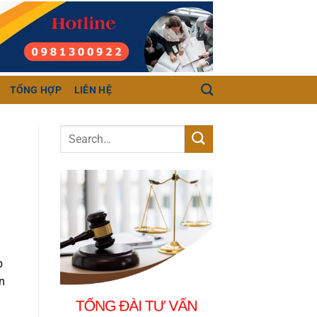
TỔNG HỢP
LIÊN HỆ
p
n