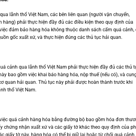
qua lãnh thổ Việt Nam, các bên liên quan (người vận chuyển,
n hàng) phải thực hiện đầy đủ các điều kiện theo quy định của
 việc đảm bảo hàng hóa không thuộc danh sách cấm quá cảnh, 
uồn gốc xuất xứ, và thực hiện đúng các thủ tục hải quan.
á cảnh qua lãnh thổ Việt Nam phải thực hiện đầy đủ các thủ t
này bao gồm việc khai báo hàng hóa, nộp thuế (nếu có), và cun
 cơ quan hải quan. Thủ tục này phải được hoàn thành trước khi
nh thổ Việt Nam.
ho việc quá cảnh hàng hóa bằng đường bộ bao gồm hóa đơn thư
ấy chứng nhận xuất xứ và các giấy tờ khác theo quy định của p
ác giấy tờ này, hàng hóa có thể bị giữ lại hoặc từ chối quá cảnh.