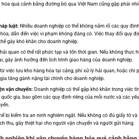
ng hóa quá cảnh bằng đường bộ qua Việt Nam cũng gặp phải nh
háp luật:
Nhiều doanh nghiệp có thể không nắm rõ các quy địn
hóa, dẫn đến việc vi phạm không đáng có. Việc thay đổi quy đị
 thể gây khó khăn cho doanh nghiệp.
hải quan có thể rất phức tạp và tốn thời gian. Nếu không thực h
lại, gây ảnh hưởng đến lịch trình giao hàng của doanh nghiệp.
từ việc lưu kho hàng hóa tại cảng, phí xử lý hải quan, hoặc chi p
m gia tăng gánh nặng tài chính cho doanh nghiệp.
iện vận chuyển:
Doanh nghiệp có thể gặp khó khăn trong việc t
 quốc gia, bao gồm các quy định riêng của mỗi nước và các yếu
uyển.
ể bị kiểm tra an ninh nghiêm ngặt. Nếu không có đủ giấy tờ và
tịch thu, gây thiệt hại cho người vận chuyển và người gửi hàng.
nh nghiệp khi vận chuyển hàng hóa quá cảnh bằng