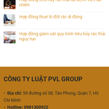
chiến
Hợp đồng thuê lò đốt rác di động
Hợp đồng giám sát quy trình tiêu hủy rác thải
nguy hại
CÔNG TY LUẬT PVL GROUP
- Địa chỉ:
59 đường số 38, Tân Phong, Quận 7, Hồ
Chí Minh
- Hotline: 0981300922