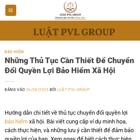
Bỏ
qua
nội
dung
BẢO HIỂM
Những Thủ Tục Cần Thiết Để Chuyển
Đổi Quyền Lợi Bảo Hiểm Xã Hội
ĐĂNG VÀO
26/08/2024
BỞI
LUẬT PVL GROUP
Hướng dẫn chi tiết về thủ tục chuyển đổi quyền lợi
bảo hiểm
xã hội. Bài viết cung cấp ví dụ minh họa,
cách thực hiện, và những lưu ý cần thiết để đảm bảo
quyền lợi của bạn. Xem ngay để biết cách thực hiện.