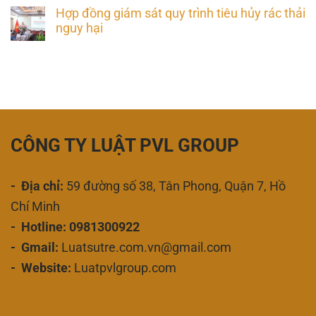
Hợp đồng giám sát quy trình tiêu hủy rác thải
nguy hại
CÔNG TY LUẬT PVL GROUP
- Địa chỉ:
59 đường số 38, Tân Phong, Quận 7, Hồ
Chí Minh
- Hotline: 0981300922
- Gmail:
Luatsutre.com.vn@gmail.com
- Website:
Luatpvlgroup.com