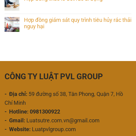
Hợp đồng giám sát quy trình tiêu hủy rác thải
nguy hại
CÔNG TY LUẬT PVL GROUP
- Địa chỉ:
59 đường số 38, Tân Phong, Quận 7, Hồ
Chí Minh
- Hotline: 0981300922
- Gmail:
Luatsutre.com.vn@gmail.com
- Website:
Luatpvlgroup.com