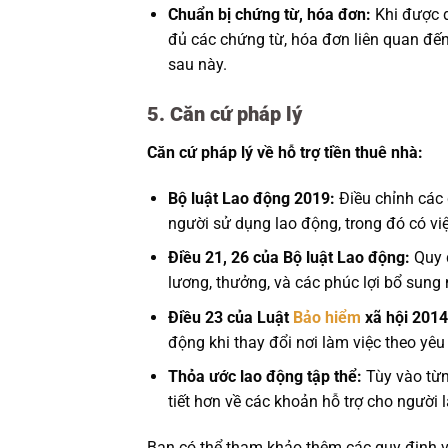
Chuẩn bị chứng từ, hóa đơn:
Khi được d
đủ các chứng từ, hóa đơn liên quan đến
sau này.
5. Căn cứ pháp lý
Căn cứ pháp lý về hỗ trợ tiền thuê nhà:
Bộ luật Lao động 2019:
Điều chỉnh các 
người sử dụng lao động, trong đó có vi
Điều 21, 26 của Bộ luật Lao động:
Quy đ
lương, thưởng, và các phúc lợi bổ sung n
Điều 23 của Luật
Bảo hiểm
xã hội 2014
động khi thay đổi nơi làm việc theo yê
Thỏa ước lao động tập thể:
Tùy vào từn
tiết hơn về các khoản hỗ trợ cho người 
Bạn có thể tham khảo thêm các quy định v