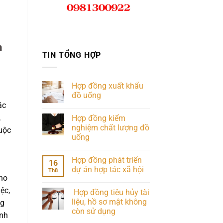
n
TIN TỔNG HỢP
Hợp đồng xuất khẩu
đồ uống
ặc
,
Hợp đồng kiểm
nghiệm chất lượng đồ
uộc
uống
Hợp đồng phát triển
16
dự án hợp tác xã hội
Th8
cho
ệc,
Hợp đồng tiêu hủy tài
liệu, hồ sơ mật không
ng
còn sử dụng
ính