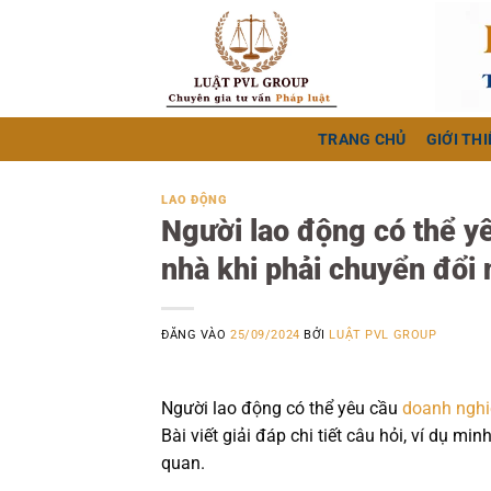
Bỏ
qua
nội
dung
TRANG CHỦ
GIỚI THI
LAO ĐỘNG
Người lao động có thể yê
nhà khi phải chuyển đổi
ĐĂNG VÀO
25/09/2024
BỞI
LUẬT PVL GROUP
Người lao động có thể yêu cầu
doanh nghi
Bài viết giải đáp chi tiết câu hỏi, ví dụ mi
quan.