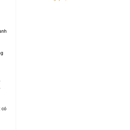
 anh
ng
õ
ó
 có