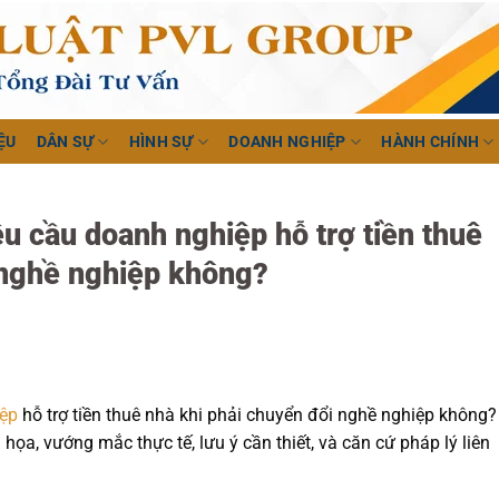
ỆU
DÂN SỰ
HÌNH SỰ
DOANH NGHIỆP
HÀNH CHÍNH
u cầu doanh nghiệp hỗ trợ tiền thuê
 nghề nghiệp không?
ệp
hỗ trợ tiền thuê nhà khi phải chuyển đổi nghề nghiệp không?
nh họa, vướng mắc thực tế, lưu ý cần thiết, và căn cứ pháp lý liên