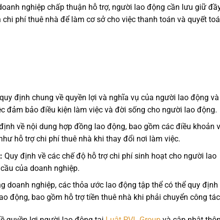
oanh nghiệp chấp thuận hỗ trợ, người lao động cần lưu giữ đầ
 chi phí thuê nhà để làm cơ sở cho việc thanh toán và quyết to
quy định chung về quyền lợi và nghĩa vụ của người lao động và
ệc đảm bảo điều kiện làm việc và đời sống cho người lao động.
ịnh về nội dung hợp đồng lao động, bao gồm các điều khoản 
hư hỗ trợ chi phí thuê nhà khi thay đổi nơi làm việc.
:
Quy định về các chế độ hỗ trợ chi phí sinh hoạt cho người lao
u cầu của doanh nghiệp.
g doanh nghiệp, các thỏa ước lao động tập thể có thể quy định 
lao động, bao gồm hỗ trợ tiền thuê nhà khi phải chuyển công tác
ề quyền lợi người lao động tại
Luật PVL Group
và cập nhật thô