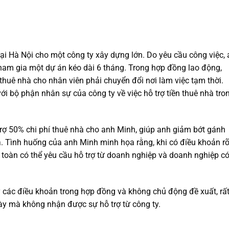
ại Hà Nội cho một công ty xây dựng lớn. Do yêu cầu công việc,
am gia một dự án kéo dài 6 tháng. Trong hợp đồng lao động,
í thuê nhà cho nhân viên phải chuyển đổi nơi làm việc tạm thời.
ới bộ phận nhân sự của công ty về việc hỗ trợ tiền thuê nhà tro
trợ 50% chi phí thuê nhà cho anh Minh, giúp anh giảm bớt gánh
xa. Tình huống của anh Minh minh họa rằng, khi có điều khoản r
 toàn có thể yêu cầu hỗ trợ từ doanh nghiệp và doanh nghiệp c
ỹ các điều khoản trong hợp đồng và không chủ động đề xuất, rất
 này mà không nhận được sự hỗ trợ từ công ty.