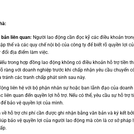
hà:
 bản liên quan:
Người lao động cần đọc kỹ các điều khoản tron
p thể và các quy chế nội bộ của công ty để biết rõ quyền lợi c
y đổi địa điểm làm việc.
ếu trong hợp đồng lao động không có điều khoản hỗ trợ tiền t
rõ ràng với doanh nghiệp trước khi chấp nhận yêu cầu chuyển c
 tránh các tranh chấp phát sinh sau này.
ộng liên hệ với bộ phận nhân sự hoặc ban lãnh đạo của doanh
 liên quan đến quyền lợi hỗ trợ. Nếu có thể, yêu cầu sự hỗ trợ t
để bảo vệ quyền lợi của mình.
về hỗ trợ chi phí cần được ghi nhận bằng văn bản và ký kết bởi
giúp bảo vệ quyền lợi của người lao động mà còn là cơ sở pháp l
ấp.