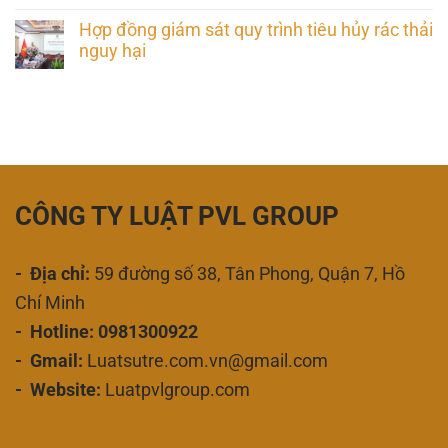
Hợp đồng giám sát quy trình tiêu hủy rác thải
nguy hại
CÔNG TY LUẬT PVL GROUP
- Địa chỉ:
59 đường số 38, Tân Phong, Quận 7, Hồ
Chí Minh
- Hotline: 0981300922
- Gmail:
Luatsutre.com.vn@gmail.com
- Website:
Luatpvlgroup.com