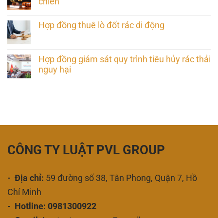
chiến
Hợp đồng thuê lò đốt rác di động
Hợp đồng giám sát quy trình tiêu hủy rác thải
nguy hại
CÔNG TY LUẬT PVL GROUP
- Địa chỉ:
59 đường số 38, Tân Phong, Quận 7, Hồ
Chí Minh
- Hotline: 0981300922