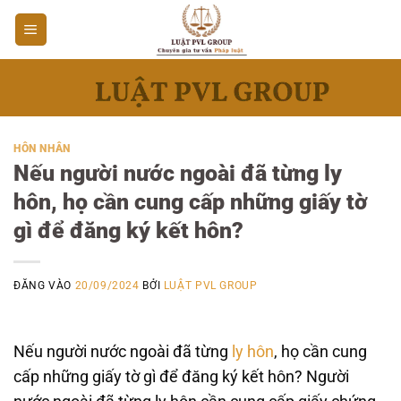
Bỏ
qua
nội
dung
HÔN NHÂN
Nếu người nước ngoài đã từng ly
hôn, họ cần cung cấp những giấy tờ
gì để đăng ký kết hôn?
ĐĂNG VÀO
20/09/2024
BỞI
LUẬT PVL GROUP
Nếu người nước ngoài đã từng
ly hôn
, họ cần cung
cấp những giấy tờ gì để đăng ký kết hôn? Người