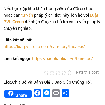
Nếu bạn gặp khó khăn trong việc sửa đổi di chúc
hoặc cần
tư vấn
pháp lý chi tiết, hãy liên hệ với
Luật
PVL Group
để nhận được sự hỗ trợ và tư vấn pháp lý
chuyên nghiệp.
Liên kết nội bộ
:
https://luatpvlgroup.com/category/thua-ke/
Liên kết ngoại
:
https://baophapluat.vn/ban-doc/
Rate this post
Like,Chia Sẻ Và Đánh Giá 5 Sao Giúp Chúng Tôi.
Facebook
Messenger
Print
Share
Share