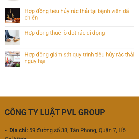
Hợp đồng tiêu hủy rác thải tại bệnh viện dã
chiến
Hợp đồng thuê lò đốt rác di động
Hợp đồng giám sát quy trình tiêu hủy rác thải
nguy hại
CÔNG TY LUẬT PVL GROUP
- Địa chỉ:
59 đường số 38, Tân Phong, Quận 7, Hồ