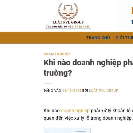
Bỏ
qua
nội
dung
TRANG CHỦ
GIỚI THI
DOANH NGHIỆP
Khi nào doanh nghiệp phả
trường?
ĐĂNG VÀO
16/10/2024
BỞI
LUẬT PVL GROUP
Khi nào
doanh nghiệp
phải xử lý khoản lỗ 
quan đến việc xử lý lỗ trong doanh nghiệp.