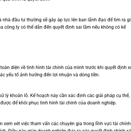
 nhà đầu tư thường sẽ gây áp lực lên ban lãnh đạo để tìm ra gi
ủa công ty có thể dẫn đến quyết định sai lầm nếu không có kế
àn diện về tình hình tài chính của mình trước khi quyết định x
ác yếu tố ảnh hưởng đến lợi nhuận và dòng tiền.
ử lý khoản lỗ. Kế hoạch này cần xác định các giải pháp cụ thể,
t được để khôi phục tình hình tài chính của doanh nghiệp.
 xem xét việc tham vấn các chuyên gia trong lĩnh vực tài chính
ích. Điều này giúp doanh nghiệp đưa ra các quyết định chính x