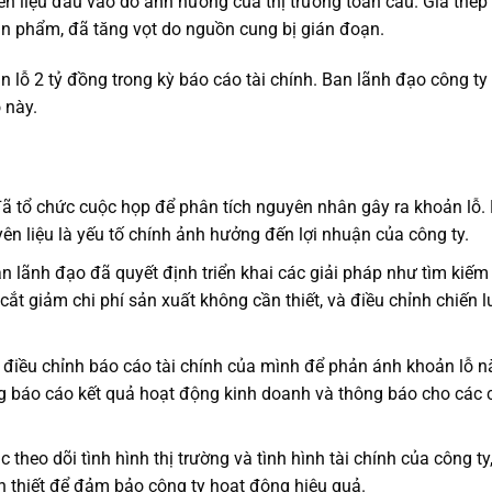
ên liệu đầu vào do ảnh hưởng của thị trường toàn cầu. Giá thép
ản phẩm, đã tăng vọt do nguồn cung bị gián đoạn.
n lỗ 2 tỷ đồng trong kỳ báo cáo tài chính. Ban lãnh đạo công ty
 này.
ã tổ chức cuộc họp để phân tích nguyên nhân gây ra khoản lỗ.
ên liệu là yếu tố chính ảnh hưởng đến lợi nhuận của công ty.
an lãnh đạo đã quyết định triển khai các giải pháp như tìm kiếm
cắt giảm chi phí sản xuất không cần thiết, và điều chỉnh chiến 
 điều chỉnh báo cáo tài chính của mình để phản ánh khoản lỗ n
ng báo cáo kết quả hoạt động kinh doanh và thông báo cho các 
 theo dõi tình hình thị trường và tình hình tài chính của công ty,
n thiết để đảm bảo công ty hoạt động hiệu quả.