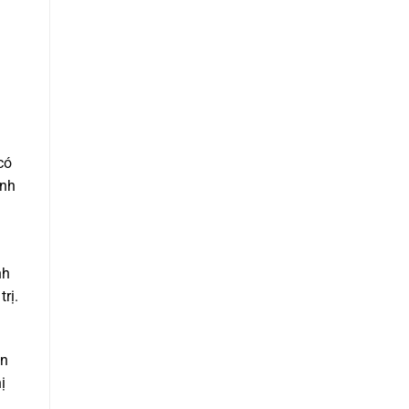
có
ính
nh
rị.
ản
ị