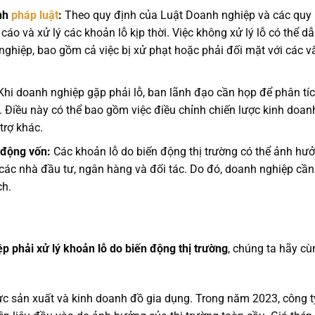
ịnh
pháp luật
:
Theo quy định của Luật Doanh nghiệp và các quy
cáo và xử lý các khoản lỗ kịp thời. Việc không xử lý lỗ có thể d
ghiệp, bao gồm cả việc bị xử phạt hoặc phải đối mặt với các v
hi doanh nghiệp gặp phải lỗ, ban lãnh đạo cần họp để phân tí
 Điều này có thể bao gồm việc điều chỉnh chiến lược kinh doan
trợ khác.
 động vốn:
Các khoản lỗ do biến động thị trường có thể ảnh hư
các nhà đầu tư, ngân hàng và đối tác. Do đó, doanh nghiệp cần
ch.
p phải xử lý khoản lỗ do biến động thị trường
, chúng ta hãy cù
c sản xuất và kinh doanh đồ gia dụng. Trong năm 2023, công t