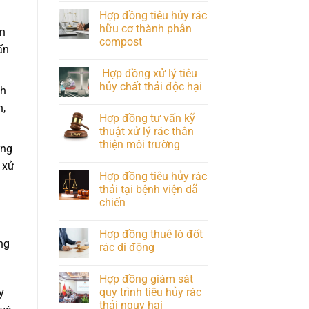
Hợp đồng tiêu hủy rác
hữu cơ thành phân
ẫn
compost
ấn
Hợp đồng xử lý tiêu
hủy chất thải độc hại
ch
h,
Hợp đồng tư vấn kỹ
thuật xử lý rác thân
thiện môi trường
ởng
 xử
Hợp đồng tiêu hủy rác
thải tại bệnh viện dã
chiến
Hợp đồng thuê lò đốt
ng
rác di động
Hợp đồng giám sát
quy trình tiêu hủy rác
y
thải nguy hại