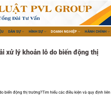
ỆU
DÂN SỰ
HÌNH SỰ
DOANH NGHIỆP
HÀNH CHÍNH
i xử lý khoản lỗ do biến động thị
do biến động thị trường?Tìm hiểu các điều kiện và quy định liên