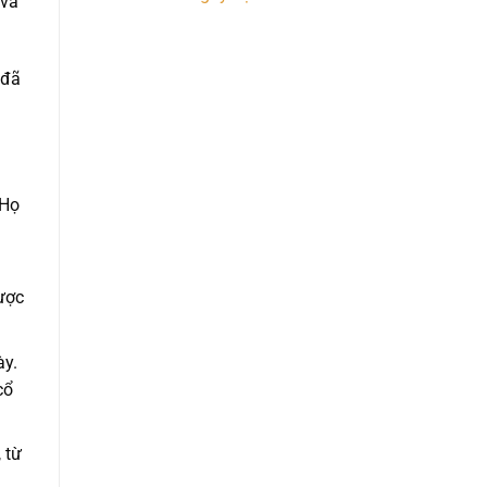
 và
 đã
 Họ
lược
ày.
cổ
 từ