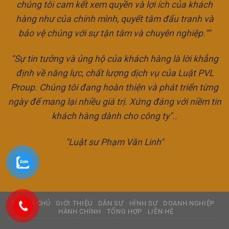
chúng tôi cam kết xem quyền và lợi ích của khách
hàng như của chính mình, quyết tâm đấu tranh và
bảo vệ chúng với sự tận tâm và chuyên nghiệp.""
"Sự tin tưởng và ủng hộ của khách hàng là lời khẳng
định về năng lực, chất lượng dịch vụ của Luật PVL
Proup. Chúng tôi đang hoàn thiện và phát triển từng
ngày để mang lại nhiều giá trị. Xứng đáng với niềm tin
khách hàng dành cho công ty"..
"Luật sư Phạm Văn Linh"
TRANG CHỦ
GIỚI THIỆU
DÂN SỰ
HÌNH SỰ
DOANH NGHIỆP
HÀNH CHÍNH
TỔNG HỢP
LIÊN HỆ