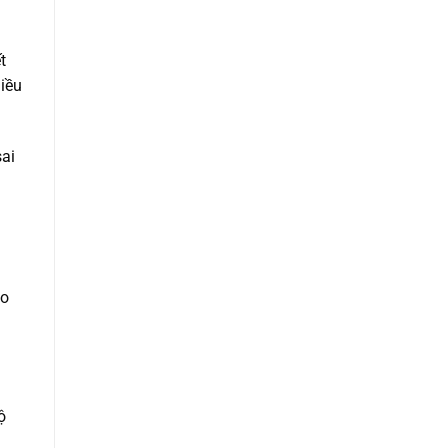
t
iều
sai
ho
ộ