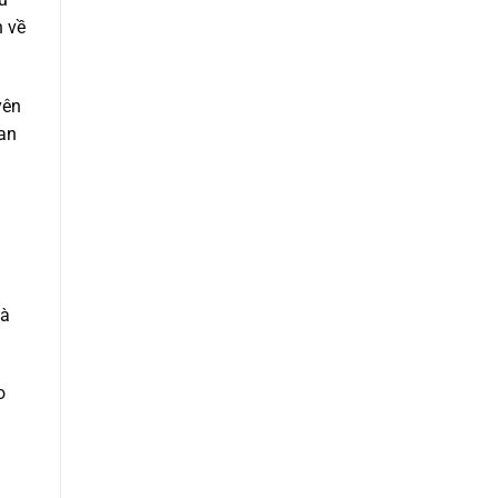
n về
yên
uan
và
o