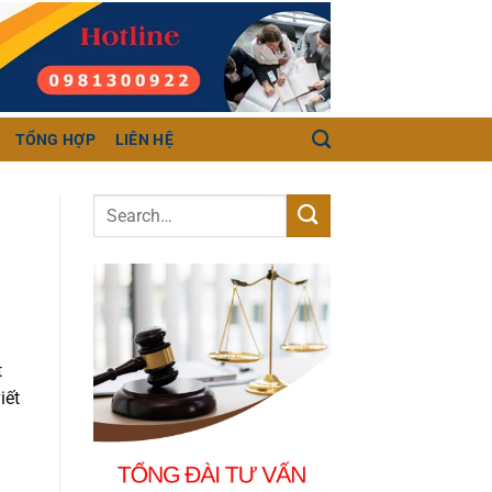
TỔNG HỢP
LIÊN HỆ
t
iết