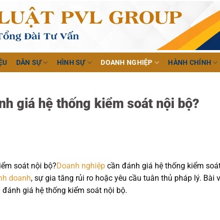
ỆU
DÂN SỰ
HÌNH SỰ
DOANH NGHIỆP
HÀNH CHÍNH
nh giá hệ thống kiểm soát nội bộ?
iểm soát nội bộ?
Doanh nghiệp
cần đánh giá hệ thống kiểm soá
nh doanh
, sự gia tăng rủi ro hoặc yêu cầu tuân thủ pháp lý. Bài v
ần đánh giá hệ thống kiểm soát nội bộ.