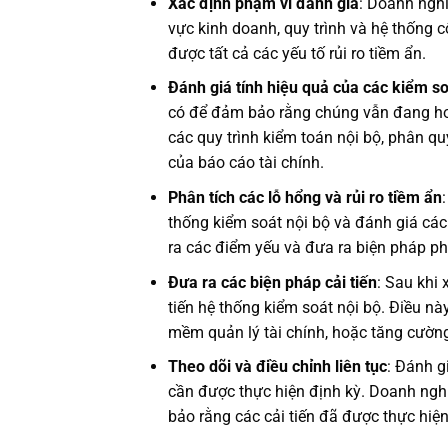
Xác định phạm vi đánh giá
: Doanh nghi
vực kinh doanh, quy trình và hệ thống 
được tất cả các yếu tố rủi ro tiềm ẩn.
Đánh giá tính hiệu quả của các kiểm so
có để đảm bảo rằng chúng vẫn đang hoạ
các quy trình kiểm toán nội bộ, phân qu
của báo cáo tài chính.
Phân tích các lỗ hổng và rủi ro tiềm ẩn
thống kiểm soát nội bộ và đánh giá các 
ra các điểm yếu và đưa ra biện pháp p
Đưa ra các biện pháp cải tiến
: Sau khi
tiến hệ thống kiểm soát nội bộ. Điều nà
mềm quản lý tài chính, hoặc tăng cườn
Theo dõi và điều chỉnh liên tục
: Đánh g
cần được thực hiện định kỳ. Doanh nghi
bảo rằng các cải tiến đã được thực hiệ