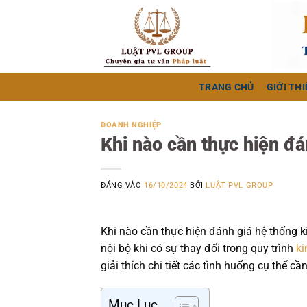
Bỏ
qua
nội
dung
TRANG CHỦ
GIỚI THI
DOANH NGHIỆP
Khi nào cần thực hiện đá
ĐĂNG VÀO
16/10/2024
BỞI
LUẬT PVL GROUP
Khi nào cần thực hiện đánh giá hệ thống k
nội bộ khi có sự thay đổi trong quy trình
ki
giải thích chi tiết các tình huống cụ thể c
Mục Lục