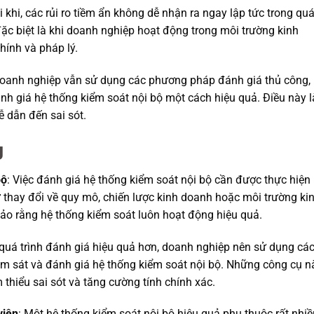
i khi, các rủi ro tiềm ẩn không dễ nhận ra ngay lập tức trong qu
đặc biệt là khi doanh nghiệp hoạt động trong môi trường kinh
chính và pháp lý.
doanh nghiệp vẫn sử dụng các phương pháp đánh giá thủ công,
nh giá hệ thống kiểm soát nội bộ một cách hiệu quả. Điều này 
ễ dẫn đến sai sót.
g
bộ
: Việc đánh giá hệ thống kiểm soát nội bộ cần được thực hiện
ự thay đổi về quy mô, chiến lược kinh doanh hoặc môi trường ki
o rằng hệ thống kiểm soát luôn hoạt động hiệu quả.
 quá trình đánh giá hiệu quả hơn, doanh nghiệp nên sử dụng cá
ám sát và đánh giá hệ thống kiểm soát nội bộ. Những công cụ n
 thiểu sai sót và tăng cường tính chính xác.
viên
: Một hệ thống kiểm soát nội bộ hiệu quả phụ thuộc rất nhiề