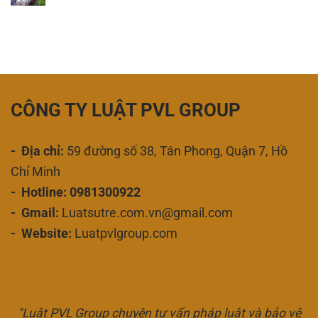
CÔNG TY LUẬT PVL GROUP
- Địa chỉ:
59 đường số 38, Tân Phong, Quận 7, Hồ
Chí Minh
- Hotline: 0981300922
- Gmail:
Luatsutre.com.vn@gmail.com
- Website:
Luatpvlgroup.com
"Luật PVL Group chuyên tư vấn pháp luật và bảo vệ