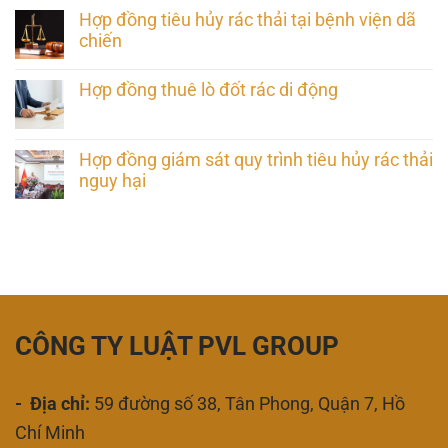
Hợp đồng tiêu hủy rác thải tại bệnh viện dã
chiến
Hợp đồng thuê lò đốt rác di động
Hợp đồng giám sát quy trình tiêu hủy rác thải
nguy hại
CÔNG TY LUẬT PVL GROUP
- Địa chỉ:
59 đường số 38, Tân Phong, Quận 7, Hồ
Chí Minh