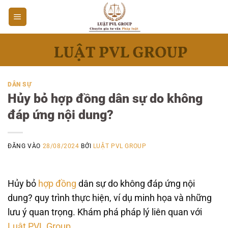
Bỏ
qua
nội
dung
DÂN SỰ
Hủy bỏ hợp đồng dân sự do không
đáp ứng nội dung?
ĐĂNG VÀO
28/08/2024
BỞI
LUẬT PVL GROUP
Hủy bỏ
hợp đồng
dân sự do không đáp ứng nội
dung? quy trình thực hiện, ví dụ minh họa và những
lưu ý quan trọng. Khám phá pháp lý liên quan với
Luật PVL Group
.