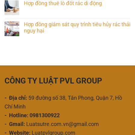
Hợp đồng thuê lò đốt rác di động
Hợp đồng giám sát quy trình tiêu hủy rác thải
nguy hại
CÔNG TY LUẬT PVL GROUP
- Địa chỉ:
59 đường số 38, Tân Phong, Quận 7, Hồ
Chí Minh
- Hotline: 0981300922
- Gmail:
Luatsutre.com.vn@gmail.com
- Website:
Luatpvlgroup.com