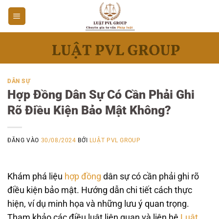
Bỏ
qua
nội
dung
DÂN SỰ
Hợp Đồng Dân Sự Có Cần Phải Ghi
Rõ Điều Kiện Bảo Mật Không?
ĐĂNG VÀO
30/08/2024
BỞI
LUẬT PVL GROUP
Khám phá liệu
hợp đồng
dân sự có cần phải ghi rõ
điều kiện bảo mật. Hướng dẫn chi tiết cách thực
hiện, ví dụ minh họa và những lưu ý quan trọng.
Tham khảo các điều luật liên quan và liên hệ
Luật