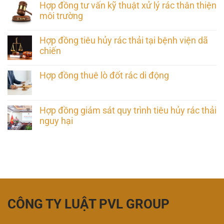
Hợp đồng tư vấn kỹ thuật xử lý rác thân thiện
môi trường
Hợp đồng tiêu hủy rác thải tại bệnh viện dã
chiến
Hợp đồng thuê lò đốt rác di động
Hợp đồng giám sát quy trình tiêu hủy rác thải
nguy hại
CÔNG TY LUẬT PVL GROUP