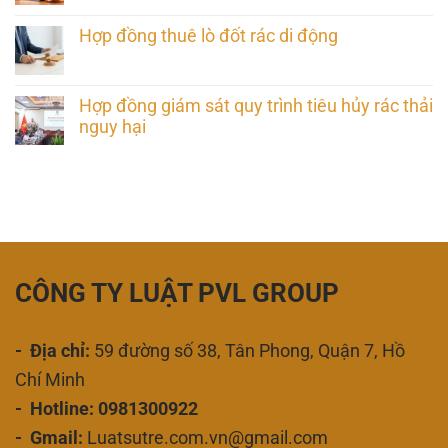
Hợp đồng thuê lò đốt rác di động
Hợp đồng giám sát quy trình tiêu hủy rác thải
nguy hại
CÔNG TY LUẬT PVL GROUP
- Địa chỉ:
59 đường số 38, Tân Phong, Quận 7, Hồ
Chí Minh
- Hotline: 0981300922
- Gmail:
Luatsutre.com.vn@gmail.com