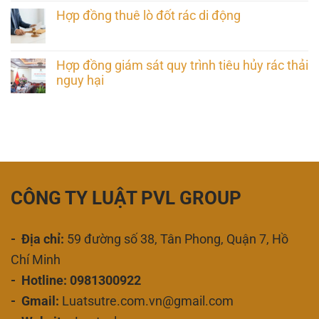
Hợp đồng thuê lò đốt rác di động
Hợp đồng giám sát quy trình tiêu hủy rác thải
nguy hại
CÔNG TY LUẬT PVL GROUP
- Địa chỉ:
59 đường số 38, Tân Phong, Quận 7, Hồ
Chí Minh
- Hotline: 0981300922
- Gmail:
Luatsutre.com.vn@gmail.com