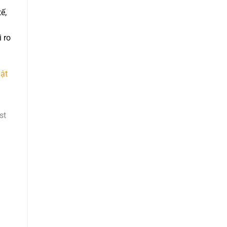
ế,
 ro
ật
st