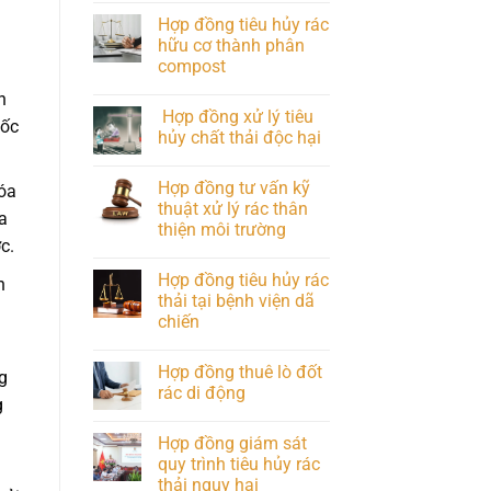
Hợp đồng tiêu hủy rác
hữu cơ thành phân
compost
n
Hợp đồng xử lý tiêu
uốc
hủy chất thải độc hại
Hợp đồng tư vấn kỹ
óa
thuật xử lý rác thân
a
thiện môi trường
c.
Hợp đồng tiêu hủy rác
n
thải tại bệnh viện dã
chiến
Hợp đồng thuê lò đốt
g
rác di động
g
Hợp đồng giám sát
quy trình tiêu hủy rác
thải nguy hại