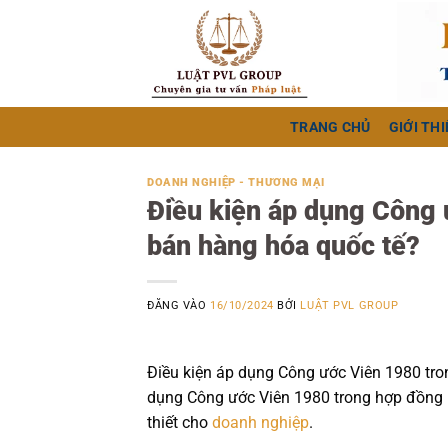
Bỏ
qua
nội
dung
TRANG CHỦ
GIỚI THI
DOANH NGHIỆP - THƯƠNG MẠI
Điều kiện áp dụng Công
bán hàng hóa quốc tế?
ĐĂNG VÀO
16/10/2024
BỞI
LUẬT PVL GROUP
Điều kiện áp dụng Công ước Viên 1980 tro
dụng Công ước Viên 1980 trong hợp đồng 
thiết cho
doanh nghiệp
.