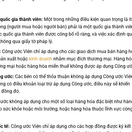
quốc gia thành viên:
Một trong những điều kiện quan trọng là ít
ồng (người mua hoặc người bán) phải là một quốc gia thành viê
 quốc gia thành viên được công bố rõ ràng, và việc xác định q
thông qua giấy tờ pháp lý.
:
Công ước Viên chỉ áp dụng cho các giao dịch mua bán hàng h
sản xuất hoặc
kinh doanh
nhằm mục đích thương mại. Hàng hó
ương mại hoặc hàng hóa miễn thuế không được áp dụng Công ướ
ng ước:
Các bên có thể thỏa thuận không áp dụng Công ước Viê
g có điều khoản loại trừ áp dụng Công ước, điều này sẽ khiến
p đồng đó.
ước không áp dụng cho một số loại hàng hóa đặc biệt như hàn
ho sức khỏe hoặc môi trường, hoặc hàng hóa thuộc lĩnh vực côn
c tế:
Công ước Viên chỉ áp dụng cho các hợp đồng được ký kết