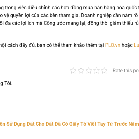
ng trong việc điều chỉnh các hợp đồng mua bán hàng hóa quốc t
ảo vệ quyền lợi của các bên tham gia. Doanh nghiệp cần nắm rõ
ối đa các lợi ích mà Công ước mang lại, đồng thời giảm thiểu rủi
 một cách đầy đủ, bạn có thể tham khảo thêm tại
PLO.vn
hoặc
Lu
Rate this po
g Tôi.
nger
t
hare
ền Sử Dụng Đất Cho Đất Đã Có Giấy Tờ Viết Tay Từ Trước Năm